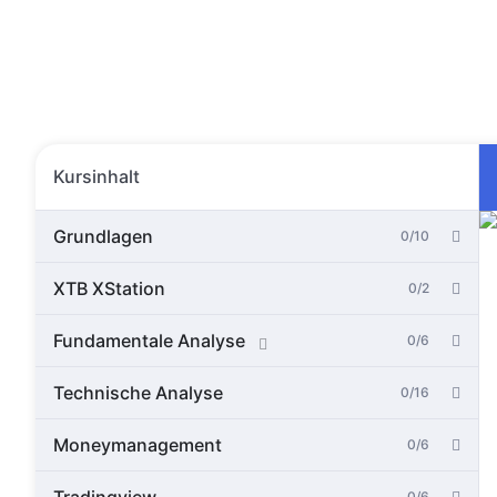
Kursinhalt
Grundlagen
0/10
XTB XStation
0/2
Fundamentale Analyse
0/6
Technische Analyse
0/16
Moneymanagement
0/6
0/6