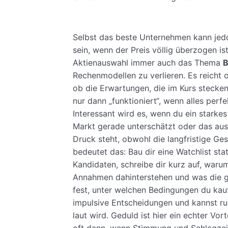
Selbst das beste Unternehmen kann jedo
sein, wenn der Preis völlig überzogen is
Aktienauswahl immer auch das Thema
B
Rechenmodellen zu verlieren. Es reicht o
ob die Erwartungen, die im Kurs stecken,
nur dann „funktioniert“, wenn alles perfek
Interessant wird es, wenn du ein starke
Markt gerade unterschätzt oder das aus
Druck steht, obwohl die langfristige Gesc
bedeutet das: Bau dir eine Watchlist st
Kandidaten, schreibe dir kurz auf, waru
Annahmen dahinterstehen und was die gr
fest, unter welchen Bedingungen du kau
impulsive Entscheidungen und kannst ru
laut wird. Geduld ist hier ein echter Vor
oft dann, wenn Stimmung und Schlagzeil