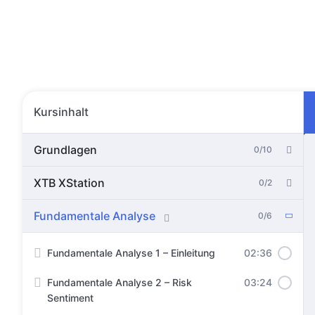
Zum
Inhalt
wechseln
Blog
Mentori
Kursinhalt
Grundlagen
0/10
XTB XStation
0/2
Fundamentale Analyse
0/6
Fundamentale Analyse 1 – Einleitung
02:36
Fundamentale Analyse 2 – Risk
03:24
Dashboard
Sentiment