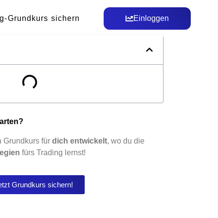
g-Grundkurs sichern
Einloggen
tarten?
n Grundkurs für
dich entwickelt
, wo du die
tegien
fürs Trading lernst!
etzt Grundkurs sichern!