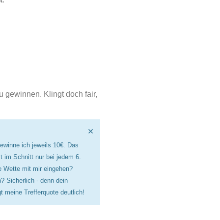
u gewinnen. Klingt doch fair,
×
gewinne ich jeweils 10€. Das
t im Schnitt nur bei jedem 6.
e Wette mit mir eingehen?
? Sicherlich - denn dein
t meine Trefferquote deutlich!