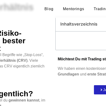
rhältnis
Blog
Mentorings
Tradin
Inhaltsverzeichnis
isiko-
 bester
t
 Begriffe wie „Stop-Loss“,
Möchtest Du mit
Trading s
erhältnis (CRV)
. Viele
as CRV eigentlich ziemlich
Wir haben einen kostenlose
Grundlagen
und
erste Stra
J
gentlich?
iel du
gewinnen kannst
, im
t
.