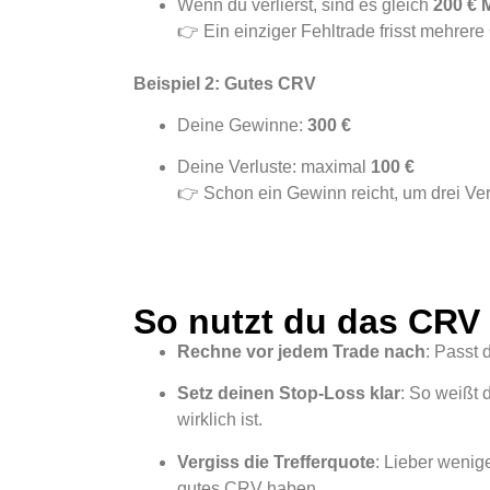
Wenn du verlierst, sind es gleich
200 € 
👉 Ein einziger Fehltrade frisst mehrer
Beispiel 2: Gutes CRV
Deine Gewinne:
300 €
Deine Verluste: maximal
100 €
👉 Schon ein Gewinn reicht, um drei Ve
So nutzt du das CRV 
Rechne vor jedem Trade nach
: Passt 
Setz deinen Stop-Loss klar
: So weißt 
wirklich ist.
Vergiss die Trefferquote
: Lieber wenig
gutes CRV haben.