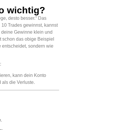
o wichtig?
iege, desto besser.“ Das
n 10 Trades gewinnst, kannst
 deine Gewinne klein und
t schon das obige Beispiel
ne entscheidet, sondern wie
:
ieren, kann dein Konto
als die Verluste.
e
.