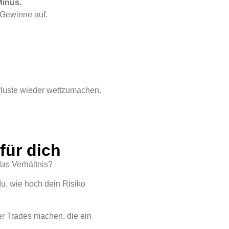
Minus
.
e Gewinne auf.
rluste wieder wettzumachen.
für dich
das Verhältnis?
du, wie hoch dein Risiko
er Trades machen, die ein